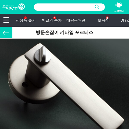
신상품 출시
이달의 특가
대량구매관
모음전
DI
방문손잡이 키타입 포르티스