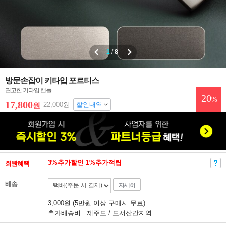
1
/
8
방문손잡이 키타입 포르티스
견고한 키타입 핸들
20
%
17,800
22,000
할인내역
원
원
3%추가할인 1%추가적립
회원혜택
배송
자세히
3,000원 (5만원 이상 구매시 무료)
추가배송비 : 제주도 / 도서산간지역