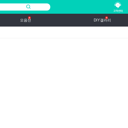
모음전
DIY갤러리