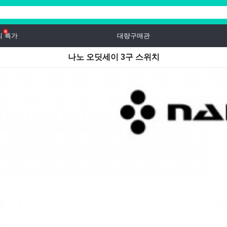
의 특가
대량구매관
나노 오딧세이 3구 스위치