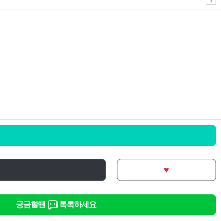
♥
궁금할땐
톡톡하세요