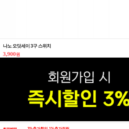
나노 오딧세이 3구 스위치
3,900
원
3%추가할인 1%추가적립