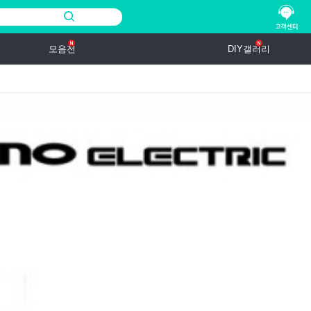
모음전
DIY갤러리