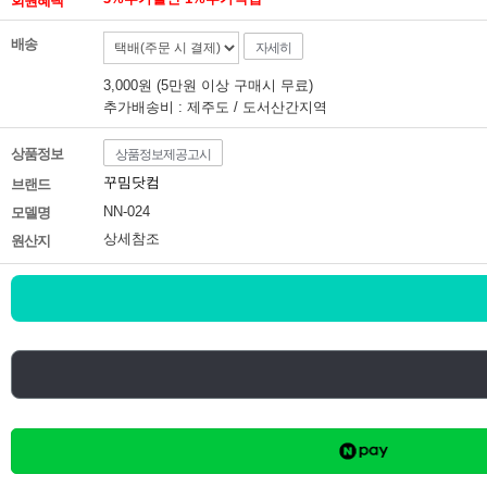
회원혜택
배송
자세히
3,000원 (5만원 이상 구매시 무료)
추가배송비 : 제주도 / 도서산간지역
상품정보
상품정보제공고시
꾸밈닷컴
브랜드
NN-024
모델명
상세참조
원산지