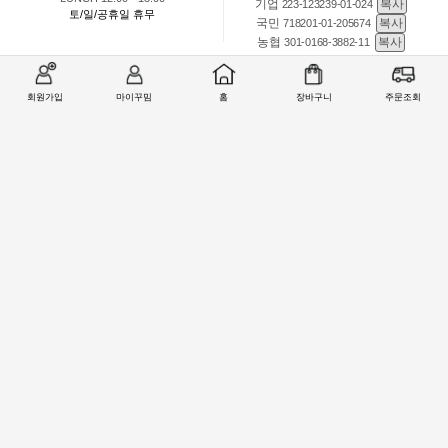
기업
복사
223-123239-01-024
토/일/공휴일 휴무
국민
복사
718201-01-205674
농협
복사
301-0168-3882-11
회원가입
마이꾸밈
홈
장바구니
주문조회
회원 1:1 문의
상품 및 사용방법 문의
주문배송
교환반품취소
COMPANY : (주)철물마트 / CEO : 이숙열
ADDRESS : 인천광역시 검단구 봉수대로 1213 ((주)철물마트)
CALL CENTER :
1566-2077
| FAX : 0303-0202-2077
E-MAIL : help@99mim.com
개인정보보호책임자 : 이숙열
사업자등록번호 : 305-86-38841
[사업자확인]
통신판매업 신고번호 : 2016-인천서구-0910호
COPYRIGHTⓒ2000 77MART.CO.KR | 99MIM.COM ALL RIGHTS RESERVED.