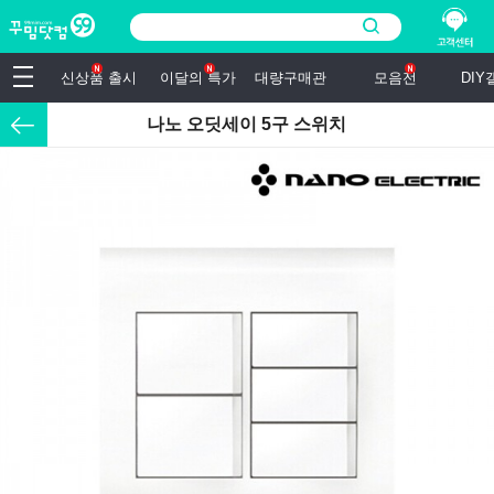
신상품 출시
이달의 특가
대량구매관
모음전
DI
나노 오딧세이 5구 스위치