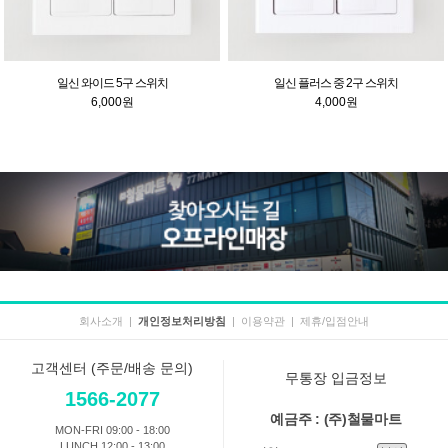
일신 와이드 5구 스위치
일신 플러스 중 2구 스위치
6,000원
4,000원
회사소개
|
개인정보처리방침
|
이용약관
|
제휴/입점안내
고객센터 (주문/배송 문의)
무통장 입금정보
1566-2077
예금주 : (주)철물마트
MON-FRI 09:00 - 18:00
LUNCH 12:00 - 13:00